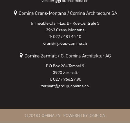
verbier@group-comina.ch
Comina Crans-Montana / Comina Architecture SA
Immeuble Clair-Lac B - Rue Centrale 3
3963 Crans-Montana
T: 027 / 481.44.10
crans@group-comina.ch
Comina Zermatt / G. Comina Architektur AG
P.O Box 264 Tempel 9
3920 Zermatt
T: 027 / 966.27.90
zermatt@group-comina.ch
© 2018 COMINA SA -
POWERED BY IOMEDIA