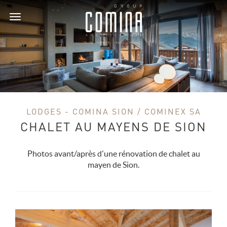
Toggle
navigation
LODGES - COMINA SION / COMINEX SA
CHALET AU MAYENS DE SION
Photos avant/après d'une rénovation de chalet au
mayen de Sion.