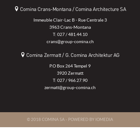
Comina Crans-Montana / Comina Architecture SA
Immeuble Clair-Lac B - Rue Centrale 3
3963 Crans-Montana
T: 027 / 481.44.10
crans@group-comina.ch
Comina Zermatt / G. Comina Architektur AG
P.O Box 264 Tempel 9
3920 Zermatt
T: 027 / 966.27.90
zermatt@group-comina.ch
© 2018 COMINA SA -
POWERED BY IOMEDIA