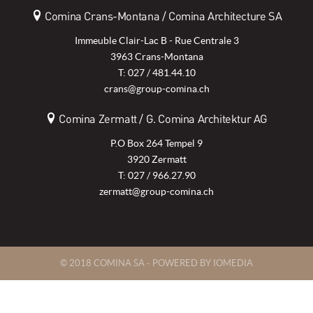
Comina Crans-Montana / Comina Architecture SA
Immeuble Clair-Lac B - Rue Centrale 3
3963 Crans-Montana
T: 027 / 481.44.10
crans@group-comina.ch
Comina Zermatt / G. Comina Architektur AG
P.O Box 264 Tempel 9
3920 Zermatt
T: 027 / 966.27.90
zermatt@group-comina.ch
© 2018 COMINA SA -
POWERED BY IOMEDIA